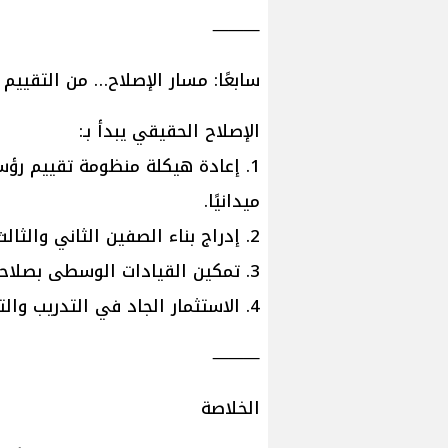
⸻
سابعًا: مسار الإصلاح… من التقييم 
الإصلاح الحقيقي يبدأ بـ:
1. إعادة هيكلة منظومة تقييم رؤس
ميدانيًا.
2. إدراج بناء الصفين الثاني والثالث كعنصر أساسي في التقييم.
3. تمكين القيادات الوسطى بصلاحيات واضحة ومحاسبة حقيقية.
4. الاستثمار الجاد في التدريب والتأهيل وربطهما بمسار وظيفي عادل.
⸻
الخلاصة