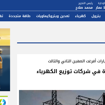
إدارة
رئيس التحرير
 عمار
محمد صلاح
بترول
كهرباء
تعدين وبتروكيماويات
طاقة متجددة
تق
رات أفرغت الصفين الثاني والثالث
دة في شركات توزيع الكهرباء