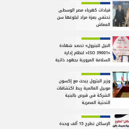
قيادات كهرباء مصر الوسطى
تحتفي بعزة مراد لبلوغها سن
المعاش
النيل للبترول» تحصد شهادة
«ISO 39001» لنظام إدارة
السلامة المرورية بجهود ذاتية
وزير البترول يبحث مع إكسون
موبيل العالمية ربط اكتشافات
الشركة في قبرص بالبنية
التحتية المصرية
الإسكان تطرح 15 ألف وحدة