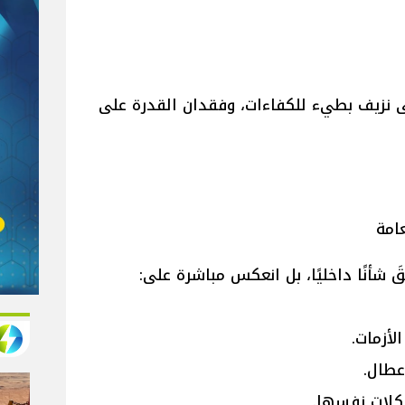
ى نزيف بطيء للكفاءات، وفقدان القدرة على
امة
 شأنًا داخليًا، بل انعكس مباشرة على:
أزمات.
عطال.
شكلات نفسها.