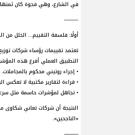
في الشارع، وهي فجوة كان ثمنها إ
⸻
أولًا: فلسفة التقييم… الخلل من الم
تعتمد تقييمات رؤساء شركات توزيع 
التطبيق العملي أفرغ هذه المؤشرا
• إجراء روتيني محكوم بالمجاملات.
• قراءة لتقارير مكتبية لا تعكس ال
• تجاهل لمؤشرات حاسمة مثل سرعة ال
النتيجة أن شركات تعاني شكاوى مزمن
«الناجحين».
⸻