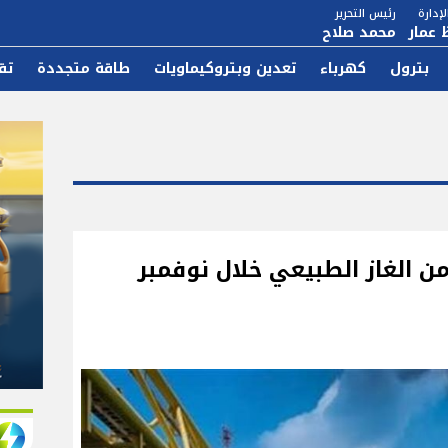
إدارة
رئيس التحرير
 عمار
محمد صلاح
بترول
كهرباء
تعدين وبتروكيماويات
طاقة متجددة
تق
ر من الغاز الطبيعي خلال نوفمبر