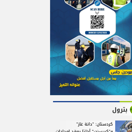
بترول
كردستان: "دانة غاز"
و"كريسنت" أخلتا بعقد إمدادات