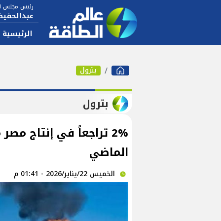
رئيس مجلس ال
عبدالحفيظ
الرئيسية
بترول
بترول
2% تراجعاً في إنتاج مص
الماضي
الخميس 22/يناير/2026 - 01:41 م