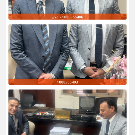
1000365406 - قص
1000365403