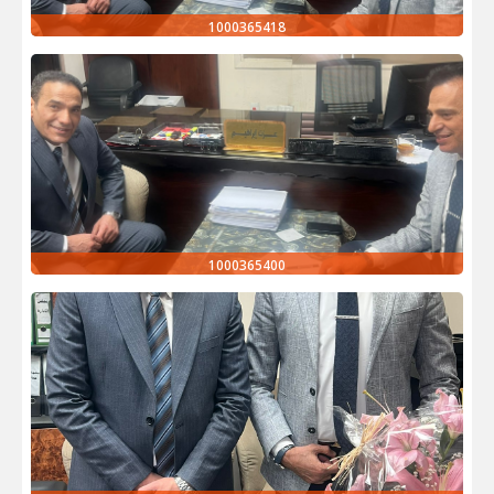
1000365418
1000365400