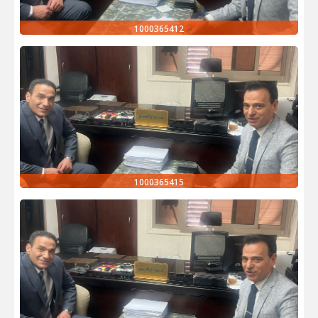
1000365412
1000365415