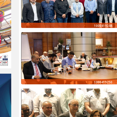
1000419248
1000419250