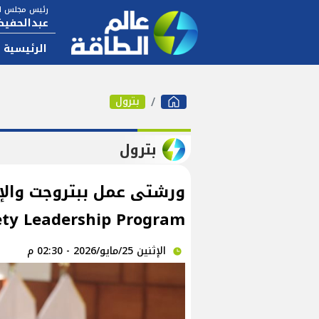
رئيس مجلس ال
عبدالحفيظ
الرئيسية
بترول
بترول
ورشتى عمل ببتروجت والإسك
ety Leadership Program
الإثنين 25/مايو/2026 - 02:30 م