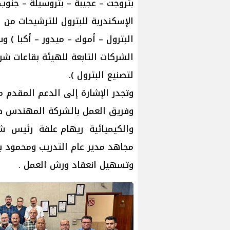
بتروجت – عجيبة – بتروسيلة – جنو
الإسكندرية للبترول للترشيحات من ال
البترول – أموك – ميدور – أكبا )
الشركات التابعة للهيئة بقاعات شر
لتصنيع البترول ).
وتجدر الإشارة إلى الدعم المقد
وفريق العمل بالشركة المهندس ط
والكيميائية ريهام علفة رئيس شرك
مجاهد مدير عام التدريب ومحمود بر
وتسهيل انعقاد ورش العمل .