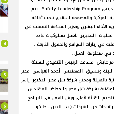
لشركة شل مصر لتنفيذ البرنامج التدريبي Safety Leadership Program ، يتم
ة المركزة والمصممة لتحقيق تنمية ثقافة
 الأداء البشري وتعزيز السلامة النفسية في
 عقليات المديرين للعمل بسلوكيات قادة
4
ية في زيارات المواقع والحقول التابعة ،
د في منظومة العمل .
امر عايش مساعد الرئيس التنفيذي للهيئة
 البيئة وتنسيق المهندس أحمد العباسي مدير
5
ية بالهيئة وممثل شركة شل مصر الدكتور ياسر
لمهنية بشركة شل مصر والمحاضر المهندس
نظيم الهيئة لأولى ورش العمل في البرنامج
6
رشيحات من الشركات ( بدر الدين - جابكو –