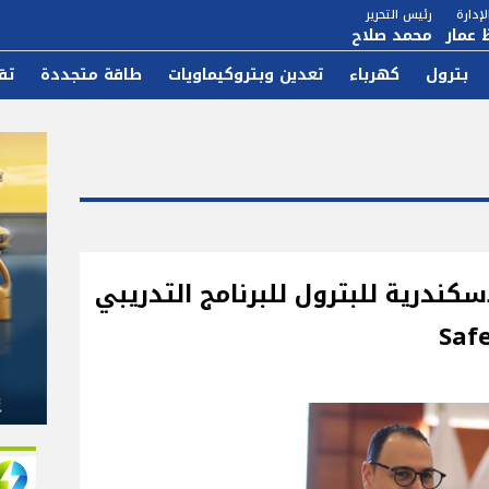
إدارة
رئيس التحرير
 عمار
محمد صلاح
بترول
كهرباء
تعدين وبتروكيماويات
طاقة متجددة
تق
ندرية للبترول للبرنامج التدريبي
Saf