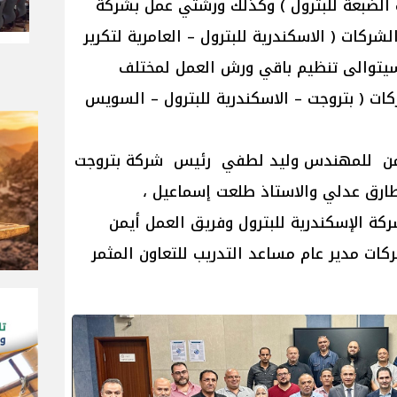
ب الضبعة للبترول ) وكذلك ورشتي عمل بشركة
شركات ( الاسكندرية للبترول – العامرية لتكرير
 وسيتوالى تنظيم باقي ورش العمل لمختلف
كات ( بتروجت – الاسكندرية للبترول – السويس
م من للمهندس وليد لطفي رئيس شركة بتروجت
ارق عدلي والاستاذ طلعت إسماعيل ،
ة الإسكندرية للبترول وفريق العمل أيمن
كات مدير عام مساعد التدريب للتعاون المثمر