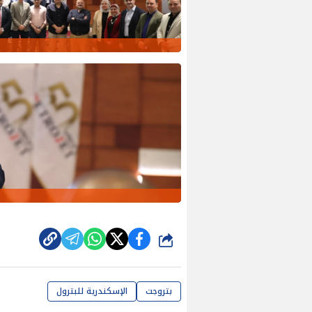
شارك
بتروجت
الإسكندرية للبترول