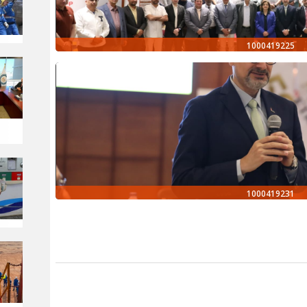
1000419225
1000419231