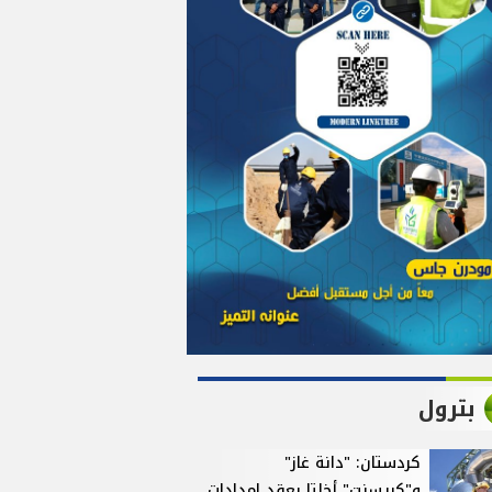
بترول
كردستان: "دانة غاز"
و"كريسنت" أخلتا بعقد إمدادات