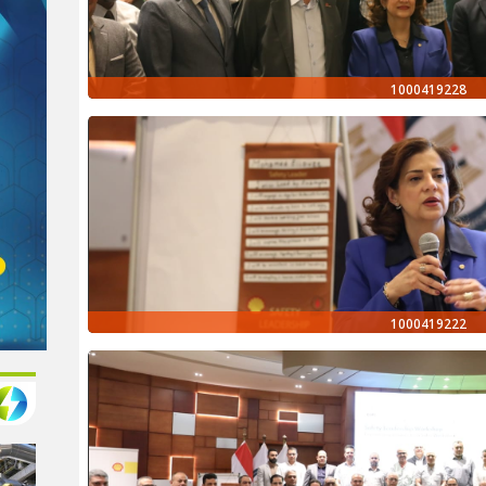
1000419228
1000419222