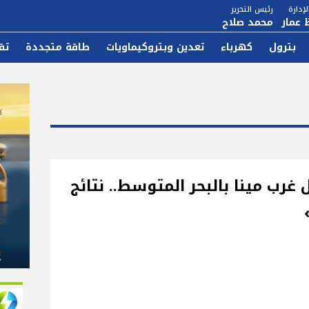
إدارة
رئيس التحرير
 عمار
محمد صلاح
بترول
كهرباء
تعدين وبتروكيماويات
طاقة متجددة
تق
غرب مينا بالبحر المتوسط.. نتائج