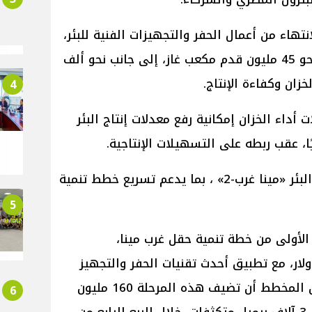
نتهاء من أعمال الحفر والتجهيزات الفنية للبئر،
تحقيق معدلات إنتاج يومية تُقدَّر بنحو 45 مليون قدم مكعب غاز، إلى جانب نحو ألف
زان وكفاءة الإنتاج.
4
ت أداء الخزان إمكانية رفع معدلات إنتاج البئر
ومن المقرر البدء في حفر وتجهيز البئر «مينا غرب-2» ، بما يدعم تسريع خطط تنمية
5
الأولى من خطة تنمية حقل غرب مينا،
قدَّر بنحو 390 مليون دولار، مع تطبيق أحدث تقنيات الحفر والتجهيز
لرفع كفاءة العمليات الإنتاجية. ومن المخطط أن تضيف هذه المرحلة 160 مليون
6