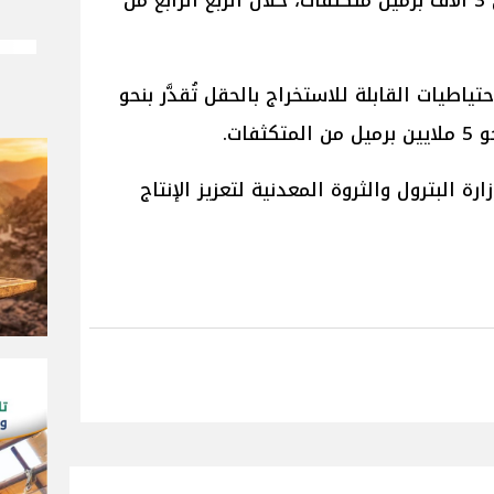
قدم مكعب غاز يوميًا، بالإضافة إلى 3 آلاف برميل متكثفات، خلال الربع الرابع من
تياطيات القابلة للاستخراج بالحقل تُقدَّر بنحو
البترول والثروة المعدنية لتعزيز الإنتاج