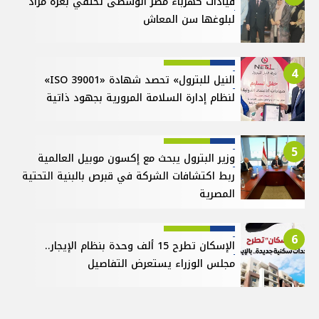
قيادات كهرباء مصر الوسطى تحتفي بعزة مراد
لبلوغها سن المعاش
4
النيل للبترول» تحصد شهادة «ISO 39001»
لنظام إدارة السلامة المرورية بجهود ذاتية
5
وزير البترول يبحث مع إكسون موبيل العالمية
ربط اكتشافات الشركة في قبرص بالبنية التحتية
المصرية
6
الإسكان تطرح 15 ألف وحدة بنظام الإيجار..
مجلس الوزراء يستعرض التفاصيل