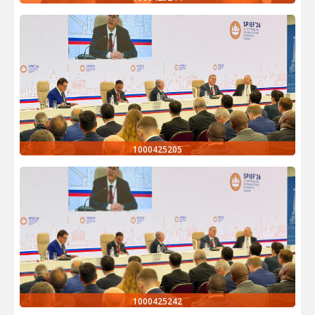
1000425205
1000425242