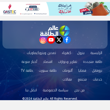
instagram
youtube
twitter
facebook
الرئيسية
بترول
كهرباء
تعدين وبتروكيماويات
طاقة متجددة
تقارير وحوارات
اقتصاد
أخبار منوعة
بروفايل
قضايا
ألبومات
طاقة سبورت
طاقة TV
خدمات
مجتمع
مقالات
من نحن
سياسة الخصوصية
اتصل بنا
©2024 عالم الطاقة All Rights Reserved.
Powered by