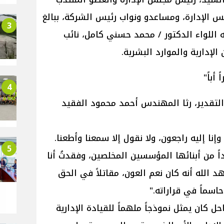
 الإدارة، ومساعدو ونواب رئيس الشركة، ببالغ
3
ه اللواء الدكتور / محمد حسني كامل، نائب
إدارية والموارد البشرية.
 أباً"
4
التقدير، رثا المهندس أحمد محمود الفقيد
 وإنا إليه راجعون، ولا نقول إلا سمعنا وأطعنا.
5
ً من أبنائها المؤسسين المخلصين، وفقدتُ أنا
أشهد الله أنه كان نعم العون، مقاتلاً في الحق
اسماً في قراراته."
ل كان يمثل نموذجاً ملهماً للقيادة الإدارية