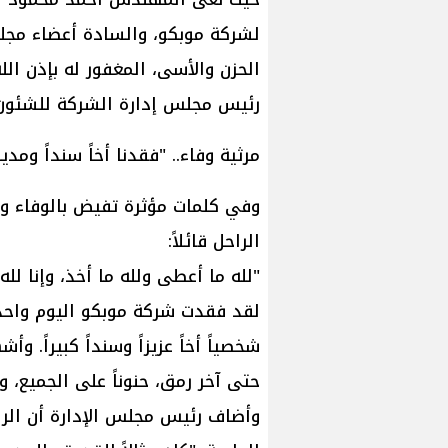
لشركة موبكو، والسادة أعضاء مجلس
الحزن والأسى، المغفور له بإذن الل
رئيس مجلس إدارة الشركة للشئون ال
​مرثية وفاء.. "فقدنا أخاً سنداً ومديراً
​وفي كلمات مؤثرة تفيض بالوفاء و
الراحل قائلاً:
​"لله ما أعطى ولله ما أخذ، وإنا لله
لقد فقدت شركة موبكو اليوم واحدا
شخصياً أخاً عزيزاً وسنداً كبيراً. و
حتى آخر رمق، حنوناً على الجميع، وح
​وأضاف رئيس مجلس الإدارة أن الراح