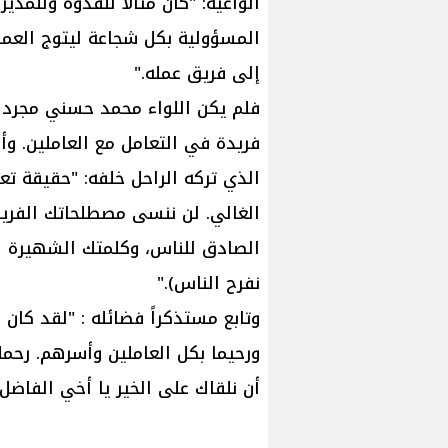
الواعية: "كان مثالاً للقدوة وللمدي
المسؤولية بكل شجاعة ليتوج العمل
إلى فريق عمله."
ف​لم يكن اللواء محمد حسني مجرد
فريدة في التعامل مع العاملين. و
الذي تركه الراحل خلفه: "حقيقة تعل
الغالي. لن ننسى مصطلحاتك الفريدة
الصادق للناس، وكلمتك الشهيرة ا
نفرح الناس)."
​وتابع مستذكراً فضائله : "لقد كان
ورحيما بكل العاملين وأسرهم. رحمك
أن نلقاك على الخير يا أخي الفاضل.