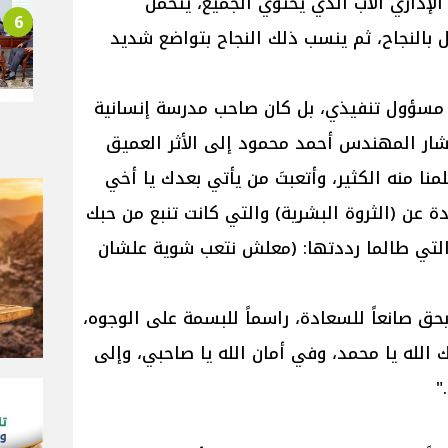
ر الإداري الأب الذي يحتوي الجميع، يتحمل
6
 بالنجاح، ثم ينسب ذلك النجاح بتواضع شديد
 مسؤول تنفيذي، بل كان صاحب مدرسة إنسانية
أشار المهندس أحمد محمود إلى الأثر العميق
منا منه الكثير، وأتعبتَ من يأتي بعدك يا أخي
 عن (الثروة البشرية) والتي كانت تنبع من حبك
لتي طالما رددتها: (معلش نتعب شوية علشان
 بحق صانعاً للسعادة، راسماً للبسمة على الوجوه،
 الله يا محمد، وفي أمان الله يا صاحبي، وإلى
"