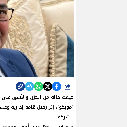
شارك
خيمت حالة من الحزن والأسى على ق
(موبكو)، إثر رحيل قامة إدارية وعس
الشركة.
​حيث نعى المهندس أحمد محمود ال