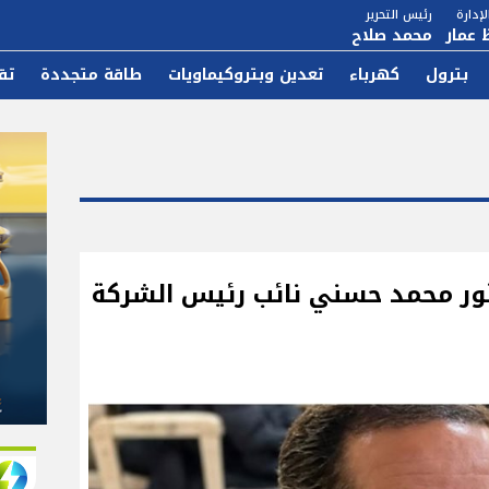
إدارة
رئيس التحرير
 عمار
محمد صلاح
بترول
كهرباء
تعدين وبتروكيماويات
طاقة متجددة
تق
تور محمد حسني نائب رئيس الشركة