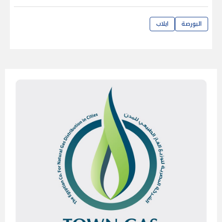
البورصة
ايلاب