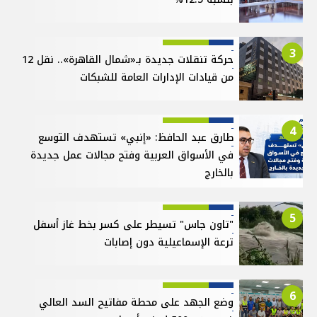
3
حركة تنقلات جديدة بـ«شمال القاهرة».. نقل 12
من قيادات الإدارات العامة للشبكات
4
طارق عبد الحافظ: «إنبي» تستهدف التوسع
في الأسواق العربية وفتح مجالات عمل جديدة
بالخارج
5
"تاون جاس" تسيطر على كسر بخط غاز أسفل
ترعة الإسماعيلية دون إصابات
6
وضع الجهد على محطة مفاتيح السد العالي