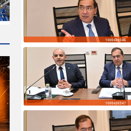
1000430348
1000430347