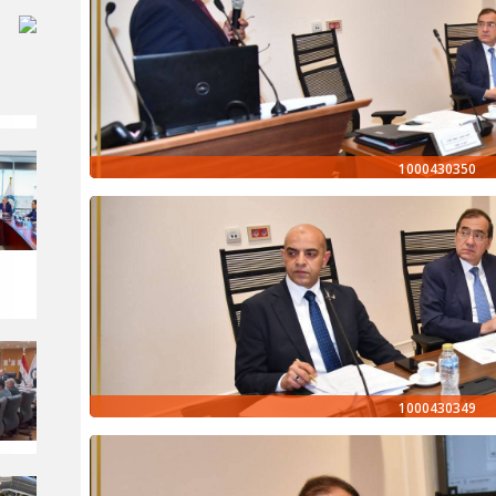
1000430350
1000430349