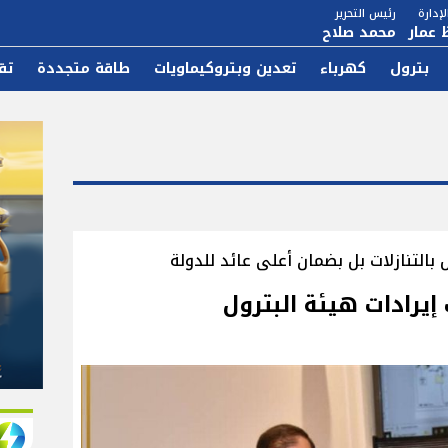
إدارة
رئيس التحرير
 عمار
محمد صلاح
بترول
كهرباء
تعدين وبتروكيماويات
طاقة متجددة
تق
س بالتنازلات بل بضمان أعلى عائد للدولة
يرادات هيئة البترول