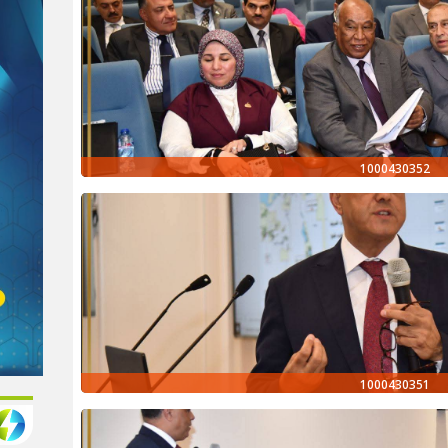
1000430352
1000430351