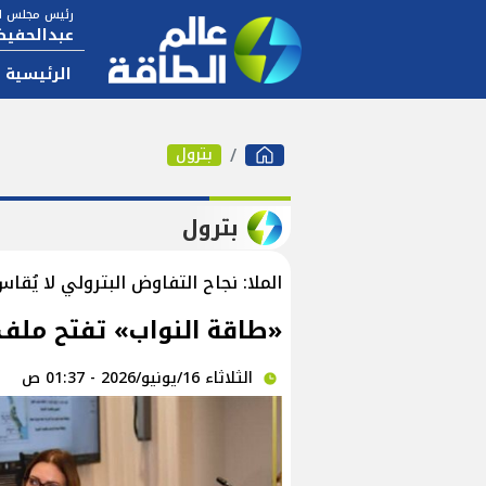
رئيس مجلس ال
عبدالحفيظ
الرئيسية
بترول
بترول
الملا: نجاح التفاوض البترولي لا يُقا
«طاقة النواب» تفتح ملف إ
الثلاثاء 16/يونيو/2026 - 01:37 ص