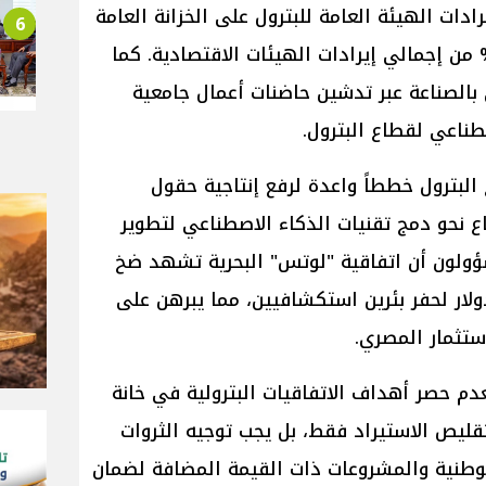
دات الهيئة العامة للبترول على الخزانة العامة
6
دولة، خاصة وأنها تمثل نحو 65% من إجمالي إيرادات الهيئات الاقتصادية. كما
 بالصناعة عبر تدشين حاضنات أعمال جامعية
ناعي لقطاع البترول.
لبترول خططاً واعدة لرفع إنتاجية حقول
ع نحو دمج تقنيات الذكاء الاصطناعي لتطوير
ؤولون أن اتفاقية "لوتس" البحرية تشهد ضخ
لية بقيمة 85 مليون دولار لحفر بئرين استكشافيين، مما يبرهن على
ستثمار المصري.
عدم حصر أهداف الاتفاقيات البترولية في خانة
قليص الاستيراد فقط، بل يجب توجيه الثروات
 الوطنية والمشروعات ذات القيمة المضافة لضمان