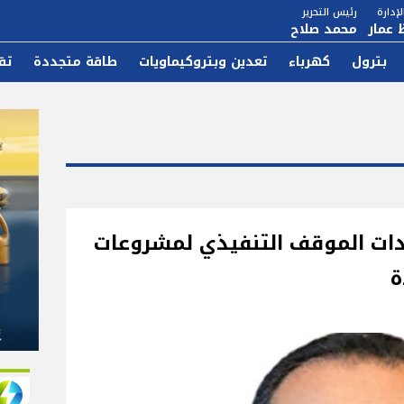
إدارة
رئيس التحرير
 عمار
محمد صلاح
بترول
كهرباء
تعدين وبتروكيماويات
طاقة متجددة
تق
جدات الموقف التنفيذي لمشروعات
ة