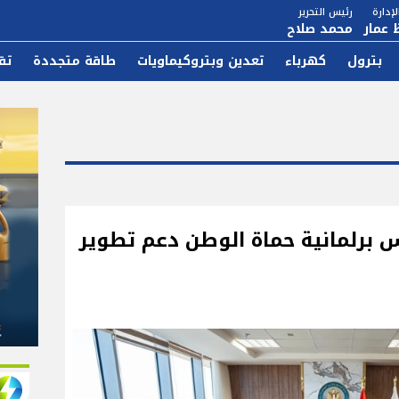
إدارة
رئيس التحرير
 عمار
محمد صلاح
بترول
كهرباء
تعدين وبتروكيماويات
طاقة متجددة
تق
س برلمانية حماة الوطن دعم تطوير