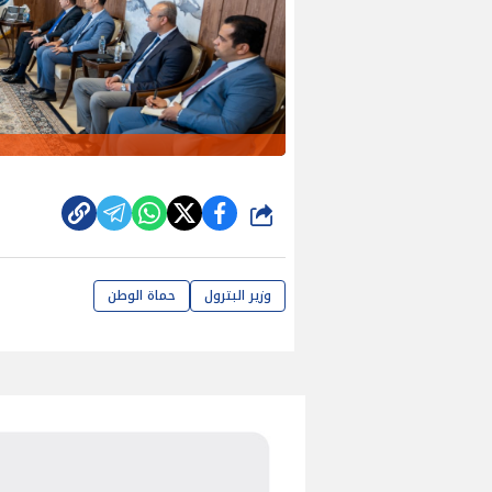
شارك
وزير البترول
حماة الوطن