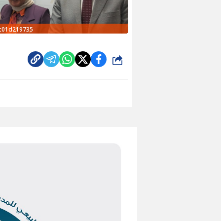
5c01d219735
شارك