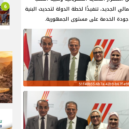
6
الي الجديد، تنفيذًا لخطة الدولة لتحديث البنية
 جودة الخدمة على مستوى الجمهورية.
51f40b55-6b7a-42b9-b67f-e