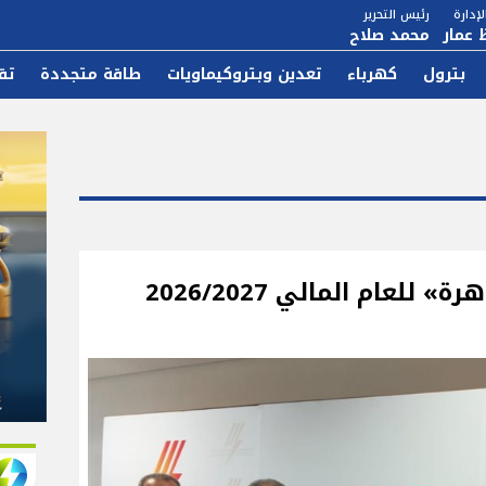
إدارة
رئيس التحرير
 عمار
محمد صلاح
بترول
كهرباء
تعدين وبتروكيماويات
طاقة متجددة
تق
للعام المالي 2026/2027