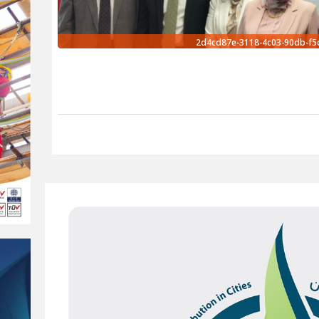
2d4cd87e-3118-4c03-90db-f