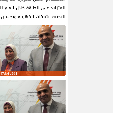
المتزايد على الطاقة خلال العام الم
التحتية لشبكات الكهرباء وتحسين
9f47db9d604