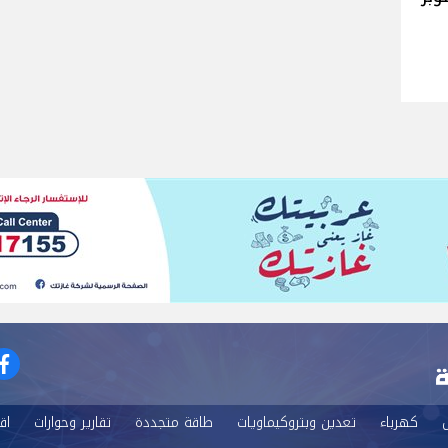
k
ل
كهرباء
تعدين وبتروكيماويات
طاقة متجددة
تقارير وحوارات
اق