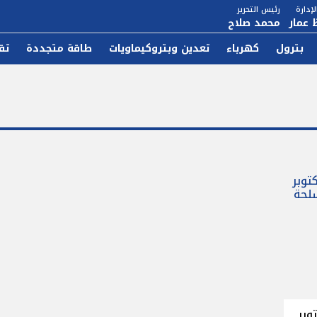
إدارة
رئيس التحرير
 عمار
محمد صلاح
بترول
كهرباء
تعدين وبتروكيماويات
طاقة متجددة
تق
زراء.. الخميس 9 أكتوبر