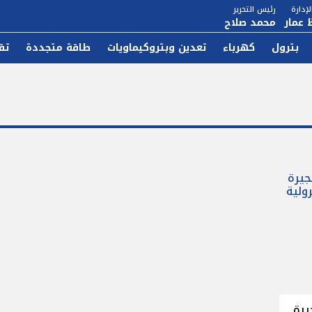
إدارة
رئيس التحرير
 عمار
محمد صلاح
بترول
كهرباء
تعدين وبتروكيماويات
طاقة متجددة
تق
يرة