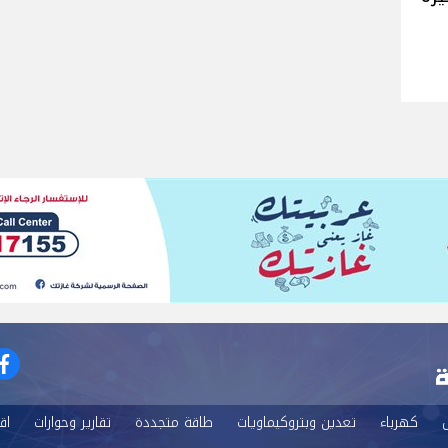
k
ل
كهرباء
تعدين وبتروكيماويات
طاقة متجددة
تقارير وحوارات
اق