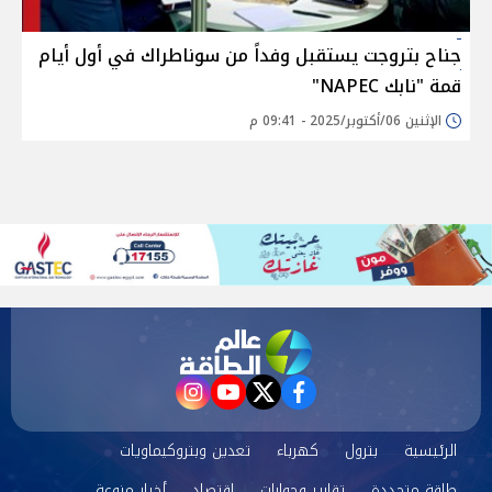
جناح بتروجت يستقبل وفداً من سوناطراك في أول أيام
قمة "نابك NAPEC"
الإثنين 06/أكتوبر/2025 - 09:41 م
instagram
youtube
twitter
facebook
الرئيسية
بترول
كهرباء
تعدين وبتروكيماويات
طاقة متجددة
تقارير وحوارات
اقتصاد
أخبار منوعة