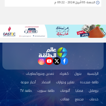
الجمعة 05/أبريل/2024 - 09:22 م
instagram
youtube
twitter
facebook
الرئيسية
بترول
كهرباء
تعدين وبتروكيماويات
طاقة متجددة
تقارير وحوارات
اقتصاد
أخبار منوعة
بروفايل
قضايا
ألبومات
طاقة سبورت
طاقة TV
خدمات
مجتمع
مقالات