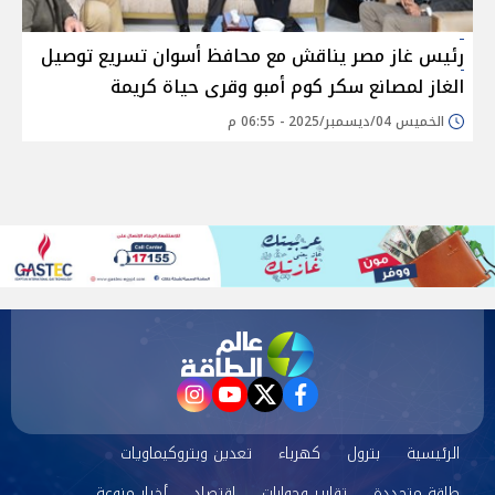
رئيس غاز مصر يناقش مع محافظ أسوان تسريع توصيل
الغاز لمصانع سكر كوم أمبو وقرى حياة كريمة
الخميس 04/ديسمبر/2025 - 06:55 م
instagram
youtube
twitter
facebook
الرئيسية
بترول
كهرباء
تعدين وبتروكيماويات
طاقة متجددة
تقارير وحوارات
اقتصاد
أخبار منوعة