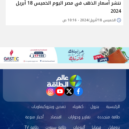
ننشر أسعار الذهب في مصر اليوم الخميس 18 أبريل
2024
الخميس 18/أبريل/2024 - 10:16 ص
instagram
youtube
twitter
facebook
الرئيسية
بترول
كهرباء
تعدين وبتروكيماويات
طاقة متجددة
تقارير وحوارات
اقتصاد
أخبار منوعة
بروفايل
قضايا
ألبومات
طاقة سبورت
طاقة TV