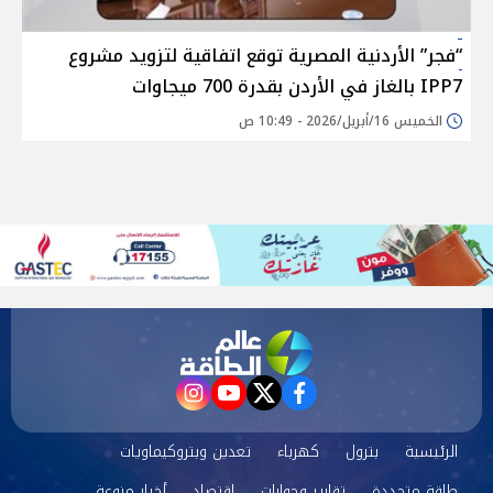
“فجر” الأردنية المصرية توقع اتفاقية لتزويد مشروع
IPP7 بالغاز في الأردن بقدرة 700 ميجاوات
الخميس 16/أبريل/2026 - 10:49 ص
instagram
youtube
twitter
facebook
الرئيسية
بترول
كهرباء
تعدين وبتروكيماويات
طاقة متجددة
تقارير وحوارات
اقتصاد
أخبار منوعة