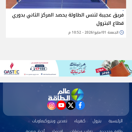
فريق عجيبة لتنس الطاولة يحصد المركز الثاني بدوري
قطاع البترول
الجمعة 01/مايو/2026 - 10:52 م
instagram
youtube
twitter
facebook
الرئيسية
بترول
كهرباء
تعدين وبتروكيماويات
طاقة متجددة
تقارير وحوارات
اقتصاد
أخبار منوعة