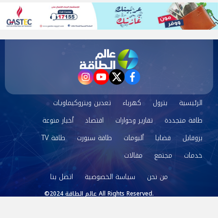
instagram
youtube
twitter
facebook
الرئيسية
بترول
كهرباء
تعدين وبتروكيماويات
طاقة متجددة
تقارير وحوارات
اقتصاد
أخبار منوعة
بروفايل
قضايا
ألبومات
طاقة سبورت
طاقة TV
خدمات
مجتمع
مقالات
من نحن
سياسة الخصوصية
اتصل بنا
©2024 عالم الطاقة All Rights Reserved.
Powered by