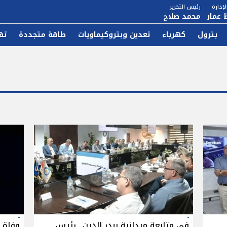
إدارة
رئيس التحرير
 عمار
محمد صلاح
بترول
كهرباء
تعدين وبتروكيماويات
طاقة متجددة
تق
فى متابعة ميدانية ببدر الدين.. رئيس
وفاة 