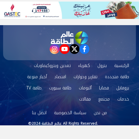
instagram
youtube
twitter
facebook
الرئيسية
بترول
كهرباء
تعدين وبتروكيماويات
طاقة متجددة
تقارير وحوارات
اقتصاد
أخبار منوعة
بروفايل
قضايا
ألبومات
طاقة سبورت
طاقة TV
خدمات
مجتمع
مقالات
من نحن
سياسة الخصوصية
اتصل بنا
©2024 عالم الطاقة All Rights Reserved.
Powered by