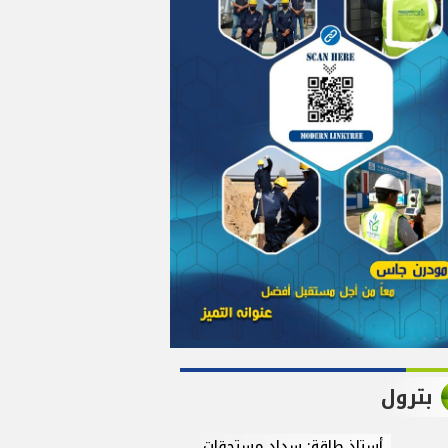
بترول
أستاذ طاقة: سداد مستحقات