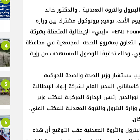
رول والثروة المعدنية ، والدكتور خالد
يوم الأحد، توقيع بروتوكول مشترك بين وزارة
الصحة والسكان، ومؤسسة«ENI Foundation» «إيني» الإيطالية المتمثلة بشركة
بل التعاون بمشروع الصحة المجتمعية في محافظة
4
بي، وذلك تحقيقًا للوصول للمستهدف من رؤية
يب مستشار وزير الصحة والصحة للحوكمة
5
امباناتي المدير العام لشركة إيوك الإيطالية
رالدين رئيس الإدارة المركزية لمكتب وزير
زارة البترول والثروة المعدنية للمكتب الفني،
ان.
6
بترول والثروة المعدنية عقب التوقيع أن هذه