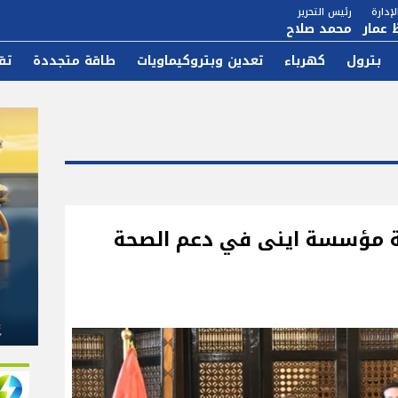
إدارة
رئيس التحرير
 عمار
محمد صلاح
بترول
كهرباء
تعدين وبتروكيماويات
طاقة متجددة
تق
ة مؤسسة اينى في دعم الصحة