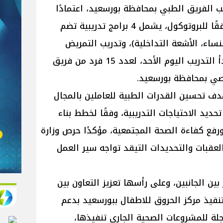
 الفريق الطبي بمحافظة بورسعيد، اعتمادًا
دوليًا للتدريب الطبي، مضيفًا أنه وفقًا للبروتوكول، يشمل 4 برامج تدريبية تضم
م، النساء، الأشعة التداخلية)، وتدريب التمريض
بمجال قسطرة القلب، والذي قد بدأ التدريب اليوم الأحد، لعدد 15 فرد من فريق
ي بمحافظة بورسعيد.
دف تحسين القدرات الطبية للعاملين بالمجال
يد الاحتياجات التدريبية، وفقًا لخطط بناء
 ورفع كفاءة الصحة المجتمعية، مؤكدًا حرص وزارة
عقبات والتحديدات التيقد تواجه سير العمل
بين الجانبين، وعلى رأسها تعزيز التعاون بين
تنفيذ مركز الحروق للاطفال ببورسعيد بدعم
لة للمشروعات الصحية الجاري تنفيذها،