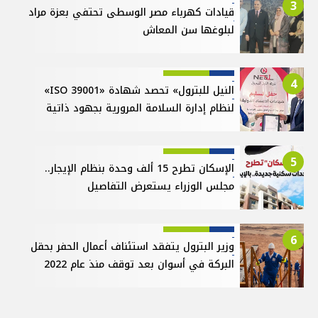
3
قيادات كهرباء مصر الوسطى تحتفي بعزة مراد
لبلوغها سن المعاش
4
النيل للبترول» تحصد شهادة «ISO 39001»
لنظام إدارة السلامة المرورية بجهود ذاتية
5
الإسكان تطرح 15 ألف وحدة بنظام الإيجار..
مجلس الوزراء يستعرض التفاصيل
6
وزير البترول يتفقد استئناف أعمال الحفر بحقل
البركة في أسوان بعد توقف منذ عام 2022