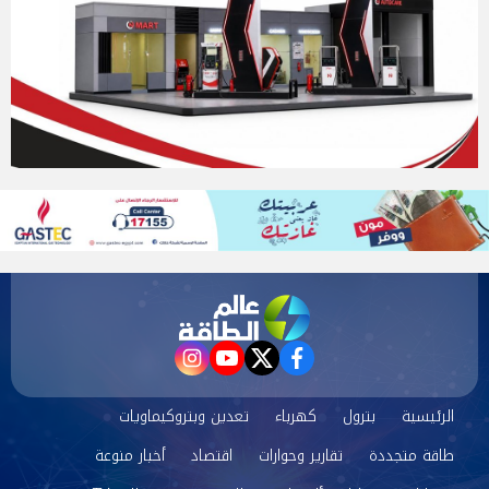
instagram
youtube
twitter
facebook
الرئيسية
بترول
كهرباء
تعدين وبتروكيماويات
طاقة متجددة
تقارير وحوارات
اقتصاد
أخبار منوعة