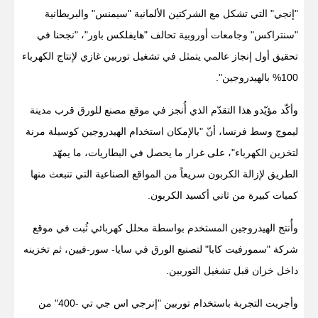
"إنجي" التي تشكل مع الشركتين الألمانية "سيمنس" والبريطانية
"سنتراكس" وجامعات أوروبية تحالف "هايفلكس باور"، "نجحنا في
تحقيق أول إنجاز عالمي يتمثل في تشغيل توربين غازي لإنتاج الكهرباء
100% بالهيدروجين".
وأكّد مؤيّدو هذا التقدّم الذي أُنجز في موقع مصنع للورق قرب مدينة
ليموج وسط فرنسا، أنّ "بالإمكان استخدام الهيدروجين كوسيلة مرنة
لتخزين الكهرباء"، على غرار ما يحصل في البطاريات، ما يمهّد
الطريق لإزالة الكربون سريعاً من المواقع الصناعية التي تنبعث منها
كميات كبيرة من ثاني أكسيد الكربون.
وأُنتج الهيدروجين المستخدم بواسطة محلل كهربائي ثُبت في موقع
شركة "سمورفيت كابا" لتصنيع الورق في سايا- سور-فيين، ثم تخزينه
داخل خزان قبل تشغيل التوربين.
وأجريت التجربة باستخدام توربين "إنرجي اس جي تي -400" من