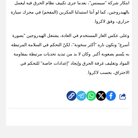
ابتكار شركة "سيمنس"، بعدما جرى تكييف نظام الحرق فيه ليعمل
بالهيدروجين، كما لو أننا استبدلنا المكربن (المفحم) في محرك سيارة
حراري، وفق لاكروا.
وعلى عكس الغاز المستخدم في العادة، يشتعل الهيدروجين "بصورة
أسرع" وتكون ناره "أكثر سخونة"، لكنّ التحكم في السلامة المرتبطة
به يتّسم بصعوبة أكبر. وكان لا بد من تبديد تحديات مرتبطة بمقاومة
المواد وتغليف غرفة الحرق وإيجاد "إعدادات خاصة" للتحكم في
الاحتراق، بحسب لاكروا.
شارك