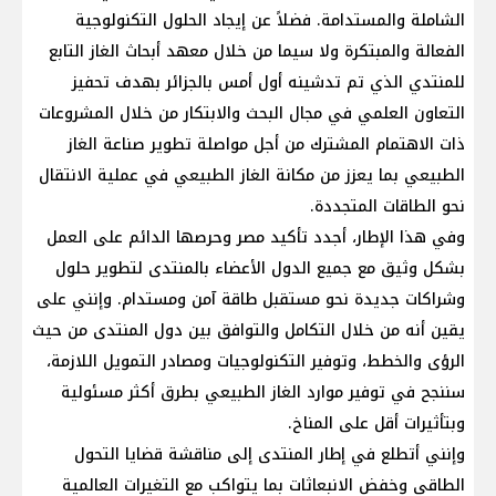
الشاملة والمستدامة. فضلاً عن إيجاد الحلول التكنولوجية
الفعالة والمبتكرة ولا سيما من خلال معهد أبحاث الغاز التابع
للمنتدي الذي تم تدشينه أول أمس بالجزائر بهدف تحفيز
التعاون العلمي في مجال البحث والابتكار من خلال المشروعات
ذات الاهتمام المشترك من أجل مواصلة تطوير صناعة الغاز
الطبيعي بما يعزز من مكانة الغاز الطبيعي في عملية الانتقال
نحو الطاقات المتجددة.
وفي هذا الإطار، أجدد تأكيد مصر وحرصها الدائم على العمل
بشكل وثيق مع جميع الدول الأعضاء بالمنتدى لتطوير حلول
وشراكات جديدة نحو مستقبل طاقة آمن ومستدام. وإنني على
يقين أنه من خلال التكامل والتوافق بين دول المنتدى من حيث
الرؤى والخطط، وتوفير التكنولوجيات ومصادر التمويل اللازمة،
سننجح في توفير موارد الغاز الطبيعي بطرق أكثر مسئولية
وبتأثيرات أقل على المناخ.
وإنني أتطلع في إطار المنتدى إلى مناقشة قضايا التحول
الطاقي وخفض الانبعاثات بما يتواكب مع التغيرات العالمية