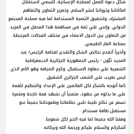
شكل دعوة للعمل لمصلحة الإنسانية، للسعي لاستغلال
امكاناتنا وثرواتنا لنشر السلام، وتعزيز التعاون والتفاهم
المشترك، ولتحقيق التنمية المستدامة لما فيه مصلحة المجتمع
الدولي. وإنني علي ثقة في مساهمة هذا المحفل في المزيد
من التعاون بين الدول الاعضاء في مختلف المجالات المرتبطة
بصناعة الغاز الطبيعي.
وأخيراً أتقدم بخالص الشكر والتقدير لفخامة الرئيس/ عبد
المجيد تَبُّون - رئيس الجمهورية الجزائرية الديمقراطية
الشعبية على حفاوة الاستقبال، وكرم الضيافة وهو الأمر الذي
ليس بغريب على الشعب الجزائري الشقيق.
كما أتوجه بالشكر لكل القائمين على الإعداد والتنظيم للقمة
على ما بذلوه من جهود، متمنياً أن نشهد قمة ناجحة ومثمرة
تسفر عن نتائج طيبة تلبي تطلعاتنا وطموحاتنا جميعاً نحو
مستقبل طاقة مستدام.
وفقنا الله جميعا لما فيه الخير لكل شعوبنا.
أشكركم والسلام عليكم ورحمة الله وبركاته.