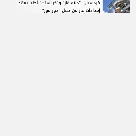
كردستان: "دانة غاز" و"كريسنت" أخلتا بعقد
إمدادات غاز من حقل "خور مور"
07 أغسطس, 2026 02:45 م
المزيد