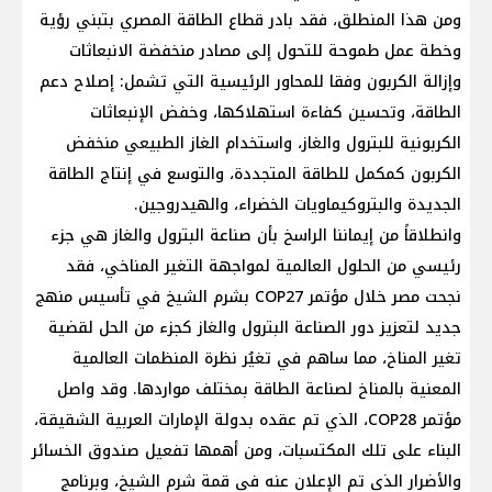
ومن هذا المنطلق، فقد بادر قطاع الطاقة المصري بتبني رؤية
وخطة عمل طموحة للتحول إلى مصادر منخفضة الانبعاثات
وإزالة الكربون وفقا للمحاور الرئيسية التي تشمل: إصلاح دعم
الطاقة، وتحسين كفاءة استهلاكها، وخفض الإنبعاثات
الكربونية للبترول والغاز، واستخدام الغاز الطبيعي منخفض
الكربون كمكمل للطاقة المتجددة، والتوسع في إنتاج الطاقة
الجديدة والبتروكيماويات الخضراء، والهيدروجين.
وانطلاقاً من إيماننا الراسخ بأن صناعة البترول والغاز هي جزء
رئيسي من الحلول العالمية لمواجهة التغير المناخي، فقد
نجحت مصر خلال مؤتمر COP27 بشرم الشيخ في تأسيس منهج
جديد لتعزيز دور الصناعة البترول والغاز كجزء من الحل لقضية
تغير المناخ، مما ساهم في تغيُر نظرة المنظمات العالمية
المعنية بالمناخ لصناعة الطاقة بمختلف مواردها. وقد واصل
مؤتمر COP28، الذي تم عقده بدولة الإمارات العربية الشقيقة،
البناء على تلك المكتسبات، ومن أهمها تفعيل صندوق الخسائر
والأضرار الذي تم الإعلان عنه في قمة شرم الشيخ، وبرنامج