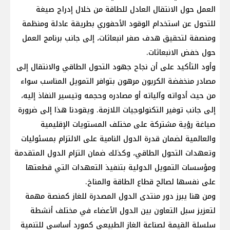
العمل حول الانتقال العادل للطاقة من خلال إدراج صيغة
للتحول عن استخدام الوقود الأحفوري بطريقة عادلة ومنظمة
ومنصفة لتحقيق هدف صفر انبعاثات، إلى جانب برنامج العمل
حول خفض الانبعاثات.
وأود التأكيد على أن نجاح جهود التحول الطاقي والانتقال إلى
مصادر منخفضة الكربون مرهون بتوافر التمويل المناسب سواء
من حيث أدواته وآلياته أو مصادره وحجمه وتيسير النفاذ إليه،
إلى جانب توفير التكنولوجيات اللازمة. ويقودنا هذا إلى ضرورة
صياغة رؤية مشتركة على مختلف المستويات الإقليمية
والعالمية لضمان قدرة الدول النامية على الالتزام بمسئوليات
وتعهدات التحول الطاقي، وكذلك ضمان التزام الدول المتقدمة
ومؤسسات التمويل الدولية بتنفيذ التعهدات التي قطعتها
على نفسها لصالح قطاع الطاقة والمناخ.
ومن هنا يبرز دور منتدى الدول المصدرة للغاز كمنصة مهمة
لتعزيز سبل التعاون بين الدول الأعضاء في مختلف أنشطة
سلسلة القيمة لصناعة الغاز الطبيعي كمورد أساسي للتنمية