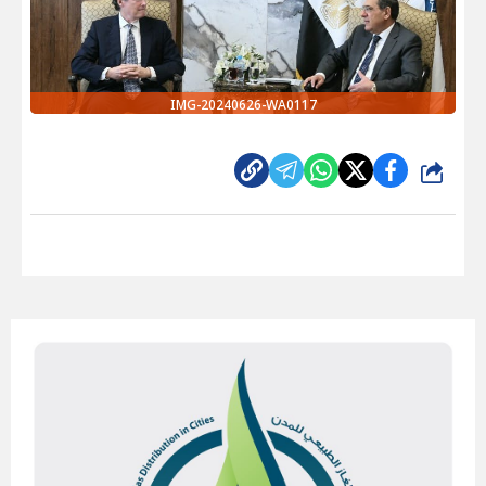
IMG-20240626-WA0117
شارك