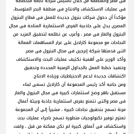
فى مصر والمنطقة من خلال تأسيس شركة تابعة متخصصة
فى عمليات الاستكشاف والانتاج فى منطقة البحر المتوسط،
مؤكداً أن دخول شركات بترول جديدة للعمل فى قطاع البترول
المصرى يدل على جاذبية الفرص الاستثمارية المتاحة فى مجال
البترول والغاز فى مصر ، وأعرب عن تطلعه لتحقيق المزيد من
النجاحات مع مجموعة كارلايل على غرار المساهمات الفعالة
التى قدمتها شركة إنرجين فى مجال البترول فى مصر.
وأكد الوزير على أهمية تكثيف عمليات البحث والاستكشاف
وتنفيذ خطط العمل بالجداول الزمنية المحددة وتحقيق
اكتشافات جديدة لدعم الاحتياطيات وزيادة الانتاج.
ومن جانبه أكد رئيس المجموعة أن كارلايل تسعى لبناء
مستقبل باهر وضخ استثمارات كبيرة فى مجال البترول والغاز
فى مصر والتى تتمتع بفرص استثمارية جاذبة وبيئة أعمال
مرنة تسمح بتحقيق نجاحات كبيرة ، مشيراً إلى أن المجموعة
تعتزم توفير تكنولوجيات متطورة تسمح باجراء عمليات بحث
واستكشاف فى أعماق كبيرة لم تكن ممكنة من قبل ، ولفت