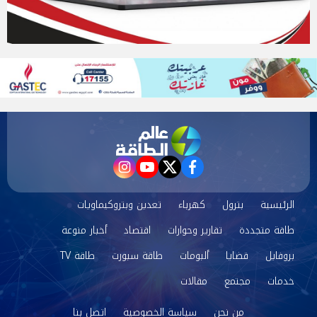
instagram
youtube
twitter
facebook
الرئيسية
بترول
كهرباء
تعدين وبتروكيماويات
طاقة متجددة
تقارير وحوارات
اقتصاد
أخبار منوعة
بروفايل
قضايا
ألبومات
طاقة سبورت
طاقة TV
خدمات
مجتمع
مقالات
من نحن
سياسة الخصوصية
اتصل بنا