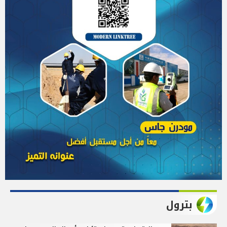
بترول