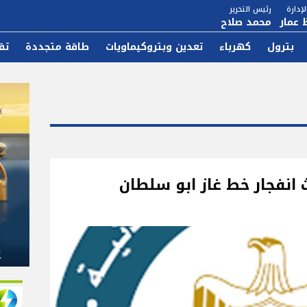
إدارة
رئيس التحرير
 عمار
محمد صلاح
بترول
كهرباء
تعدين وبتروكيماويات
طاقة متجددة
تق