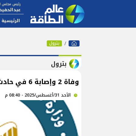
رئيس مجلس ال
عبدالحفيظ
الرئيسية
بترول
بترول
وفاة 2 وإصابة 6 في حادث انفجار خط غاز ابو سلطان
الأحد 31/أغسطس/2025 - 08:40 م