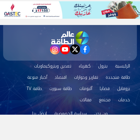
instagram
youtube
twitter
facebook
الرئيسية
بترول
كهرباء
تعدين وبتروكيماويات
طاقة متجددة
تقارير وحوارات
اقتصاد
أخبار منوعة
بروفايل
قضايا
ألبومات
طاقة سبورت
طاقة TV
خدمات
مجتمع
مقالات
من نحن
سياسة الخصوصية
اتصل بنا
©2024 عالم الطاقة All Rights Reserved.
Powered by