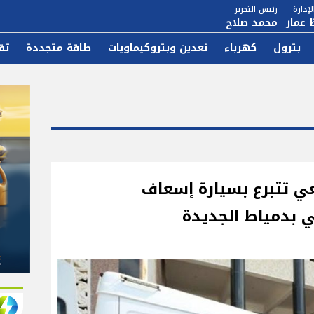
إدارة
رئيس التحرير
 عمار
محمد صلاح
بترول
كهرباء
تعدين وبتروكيماويات
طاقة متجددة
تق
عي تتبرع بسيارة إسعاف
 بدمياط الجديدة