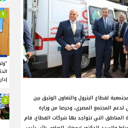
1
"ول
الدك
إدار
جتمعية لقطاع البترول والتعاون الوثيق بين
2
لدعم المجتمع المصري، وحرصا من وزارة
ية المناطق التي تتواجد بها شركات القطاع، قام
ياط والسيد الدكتور /رمضان الصاوى نائب رئيس