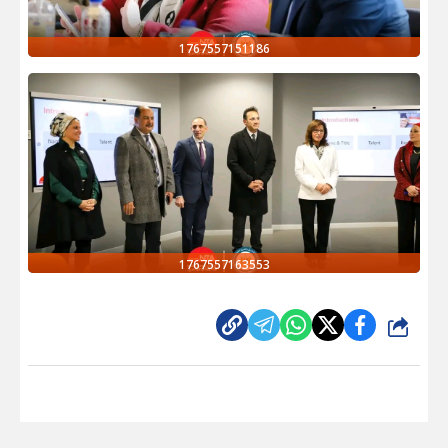
1767557151186
1767557163553
شارك