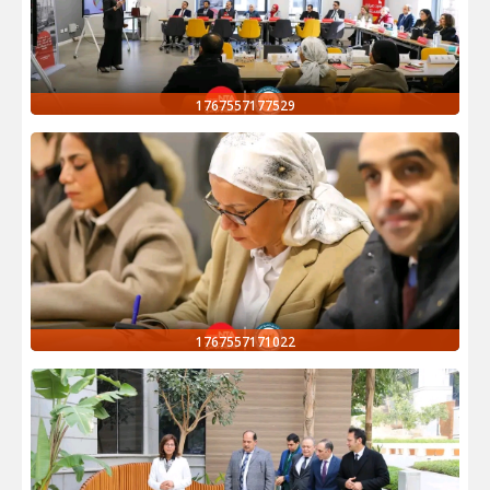
1767557177529
1767557171022