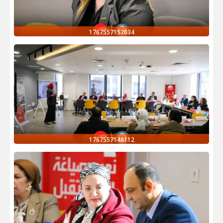
1767557157034
1767557148112