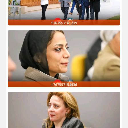
1767557161239
1767557154936