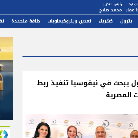
إدارة
رئيس التحرير
 عمار
محمد صلاح
بترول
كهرباء
تعدين وبتروكيماويات
طاقة متجددة
تق
ل يبحث في نيقوسيا تنفيذ ربط
ت المصرية