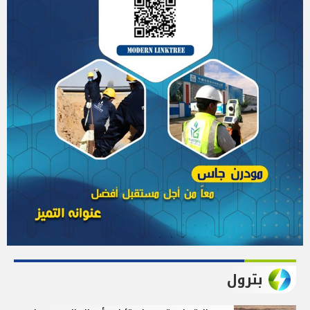
بترول