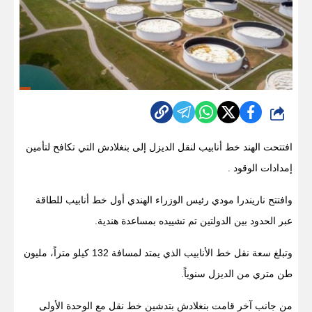
شارك
افتتحت الهند خط أنابيب لنقل الديزل إلى بنغلادش التي تكافح لتأمين
إمدادات الوقود .
وافتتح ناريندرا مودي رئيس الوزراء الهندي أول خط أنابيب للطاقة
عبر الحدود بين الدولتين تم تشييده بمساعدة هندية.
وتبلغ سعة نقل خط الأنابيب الذي يمتد لمسافة 132 كيلو متراً، مليون
طن متري من الديزل سنوياً.
من جانب آخر قامت بنغلادش بتدشين خط نقل مع الوحدة الأولى