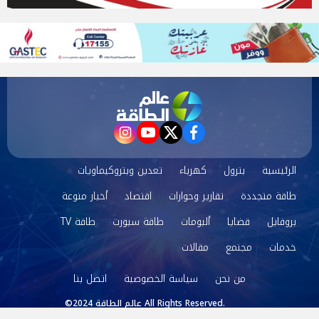
instagram
youtube
twitter
facebook
الرئيسية
بترول
كهرباء
تعدين وبتروكيماويات
طاقة متجددة
تقارير وحوارات
اقتصاد
أخبار منوعة
بروفايل
قضايا
ألبومات
طاقة سبورت
طاقة TV
خدمات
مجتمع
مقالات
من نحن
سياسة الخصوصية
اتصل بنا
©2024 عالم الطاقة All Rights Reserved.