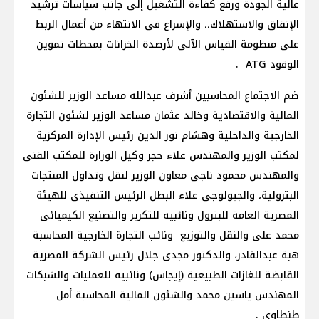
عالية الجودة ورفع كفاءة التشغيل إلى جانب سياسات ترشيد
الإنفاق والاستهلاك،، والإسراع فى الانتهاء من أعمال الربط
على منظومة القياس الآلى لأرصدة الخزانات بمحطات تموين
الوقود ATG .
ضم الاجتماع المحاسبين أشرف عبدالله مساعد الوزير للشئون
المالية والاقتصادية وخالد عثمان مساعد الوزير لشئون التجارة
الخارجية والداخلية وهشام نور الدين رئيس الإدارة المركزية
لمكتب الوزير والمهندس علاء حجر وكيل الوزارة للمكتب الفنى
والمهندس محمود ناجى معاون الوزير لنقل وتداول المنتجات
البترولية، والجيولوجى علاء البطل الرئيس التنفيذى للهيئة
المصرية العامة للبترول ونائبيه للتكرير والتصنيع الكيميائى
محمد على والنقل والتوزيع ونائب التجارة الخارجية المحاسبة
هبة عبدالقادر، والدكتور مجدى جلال رئيس الشركة المصرية
القابضة للغازات الطبيعية (إيجاس) ونائبيه للعمليات والشبكات
المهندس ياسين محمد والشئون المالية المحاسبة أمل
طنطاوى .