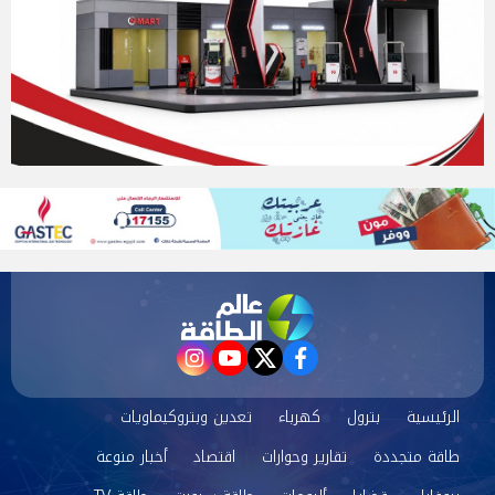
instagram
youtube
twitter
facebook
الرئيسية
بترول
كهرباء
تعدين وبتروكيماويات
طاقة متجددة
تقارير وحوارات
اقتصاد
أخبار منوعة