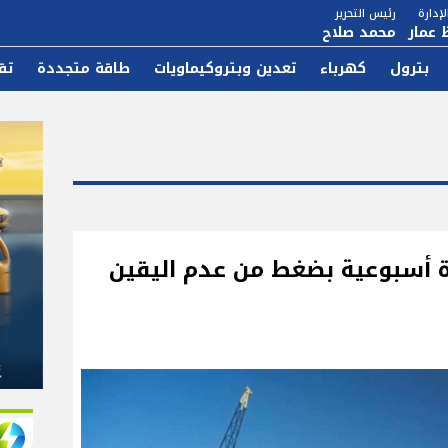
إدارة
رئيس التحرير
 عمار
محمد صلاح
بترول
كهرباء
تعدين وبتروكيماويات
طاقة متجددة
تق
 أسبوعية بضغط من عدم اليقين