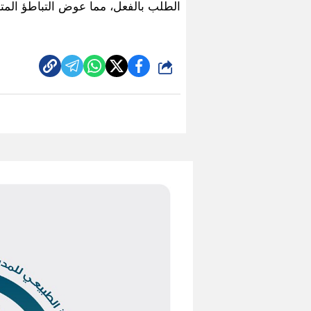
الطلب بالفعل، مما عوض التباطؤ المتز
شارك