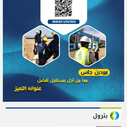
بترول