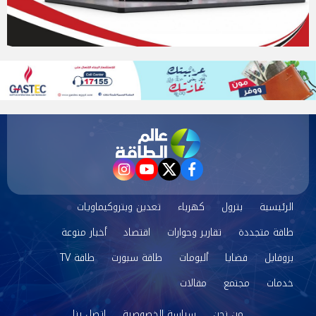
instagram
youtube
twitter
facebook
الرئيسية
بترول
كهرباء
تعدين وبتروكيماويات
طاقة متجددة
تقارير وحوارات
اقتصاد
أخبار منوعة
بروفايل
قضايا
ألبومات
طاقة سبورت
طاقة TV
خدمات
مجتمع
مقالات
من نحن
سياسة الخصوصية
اتصل بنا