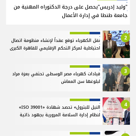
"وليد إدريس"يحصل على درجة الدكتوراه المهنية من
جامعة طنطا في إدارة الأعمال
2
نقل الكهرباء توقع عقداً لإنشاء منظومة اتصال
احتياطية لمركز التحكم الإقليمي للقاهرة الكبرى
3
قيادات كهرباء مصر الوسطى تحتفي بعزة مراد
لبلوغها سن المعاش
4
النيل للبترول» تحصد شهادة «ISO 39001»
لنظام إدارة السلامة المرورية بجهود ذاتية