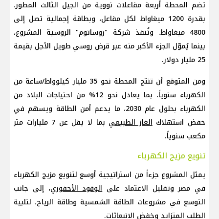
تضم المحطة أربعة مفاعلات نووية من الجيل الثالث المطور،
بقدرة 1200 ميغاواط لكل مفاعل، وبطاقة إجمالية تصل إلى
4800 ميغاواط. وتُنفذ شركة "روساتوم" الروسية المشروع،
بينما يُموّل الجزء الأكبر منه عبر قرض روسي طويل الأجل بقيمة
25 مليار دولار.
ومن المتوقع أن تنتج المحطة نحو 35 مليار كيلوواط/ساعة من
الكهرباء سنوياً، بما يعادل نحو 12% من احتياجات البلاد من
الكهرباء بحلول عام 2030، ما يدعم أمن الطاقة ويسهم في
خفض استهلاك
الغاز الطبيعي
بما لا يقل عن 7 مليارات متر
مكعب سنوياً.
تنويع مزيج الكهرباء
يمثل المشروع جزءاً من استراتيجية أوسع لتنويع مزيج الكهرباء
في مصر وتقليل الاعتماد على
الوقود الأحفوري
، إلى جانب
التوسع في مشروعات الطاقة الشمسية وطاقة الرياح، لتلبية
الطلب المتزايد وخفض الانبعاثات.