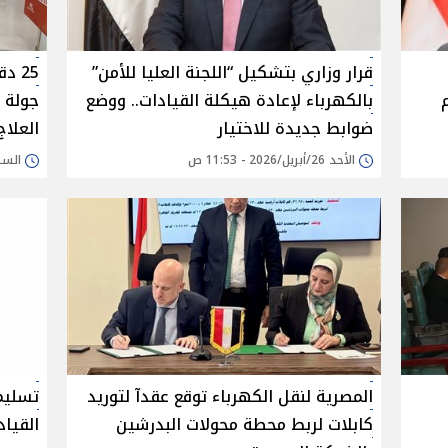
قرار وزاري بتشكيل “اللجنة العليا للأمن”
25 
م
بالكهرباء لإعادة هيكلة القيادات.. ووضع
جولة 
ضوابط جديدة للاختيار
العلاج
الأحد 26/أبريل/2026 - 11:53 ص
السبت 25/أبريل/026
المصرية لنقل الكهرباء توقع عقدآ لتوريد
كابلات لربط محطة محولات البدرشين
القيا