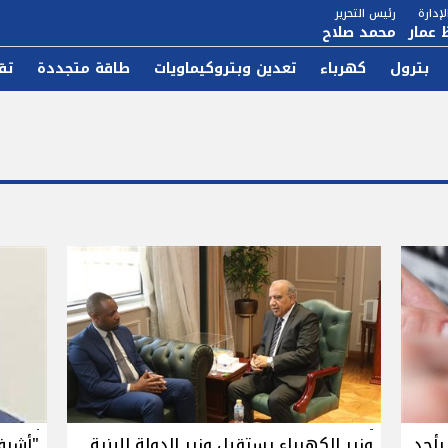
إدارة
رئيس التحرير
 عمار
محمد صلاح
بترول
كهرباء
تعدين وبتروكيماويات
طاقة متجددة
تق
بأحد
وزير الكهرباء يستقبل وزير الدولة للبنية
"أشرف