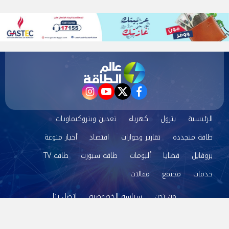
instagram
youtube
twitter
facebook
الرئيسية
بترول
كهرباء
تعدين وبتروكيماويات
طاقة متجددة
تقارير وحوارات
اقتصاد
أخبار منوعة
بروفايل
قضايا
ألبومات
طاقة سبورت
طاقة TV
خدمات
مجتمع
مقالات
من نحن
سياسة الخصوصية
اتصل بنا
©2024 عالم الطاقة All Rights Reserved.
Powered by