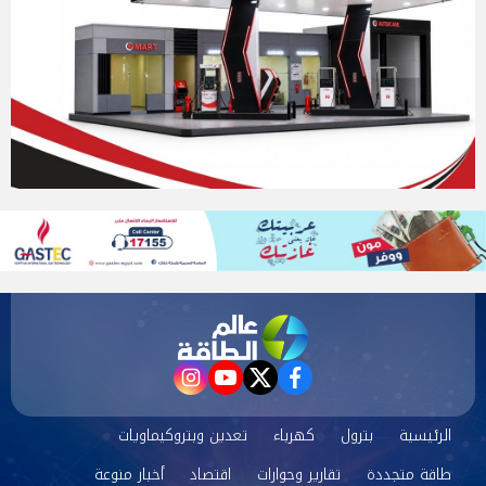
instagram
youtube
twitter
facebook
الرئيسية
بترول
كهرباء
تعدين وبتروكيماويات
طاقة متجددة
تقارير وحوارات
اقتصاد
أخبار منوعة